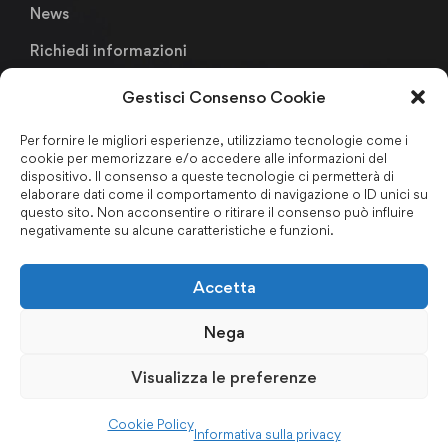
News
Richiedi informazioni
Gestisci Consenso Cookie
Links
Per fornire le migliori esperienze, utilizziamo tecnologie come i
cookie per memorizzare e/o accedere alle informazioni del
Metodologia Didattica
dispositivo. Il consenso a queste tecnologie ci permetterà di
elaborare dati come il comportamento di navigazione o ID unici su
Faculty & Staffs
questo sito. Non acconsentire o ritirare il consenso può influire
negativamente su alcune caratteristiche e funzioni.
Formazione finanziata
Certificazioni & Associazioni
Accetta
Forum Nazionale Antiriciclaggio
Nega
Privacy Policy
–
Cookie Policy
–
Codice Etico
–
Politica per
Visualizza le preferenze
la Qualità
–
Regolamento d’Aula
–
Certificazioni ISO
Cookie Policy
Informativa sulla privacy