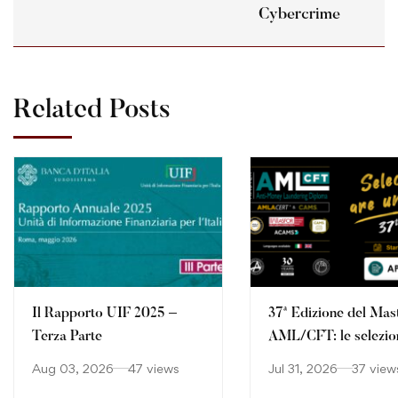
Cybercrime
Related Posts
Il Rapporto UIF 2025 –
37ª Edizione del Mas
Terza Parte
AML/CFT: le selezio
continuano
Aug 03, 2026
47 views
Jul 31, 2026
37 view