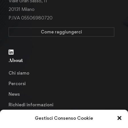
Viale Gran Sasso, 11
20131 Milano
P.IVA 05506980720
Come raggiungerci
About
Chi siamo
Percorsi
News
Richiedi informazioni
Gestisci Consenso Cookie
Links