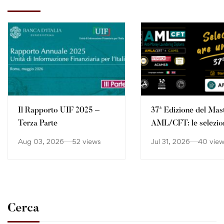
Il Rapporto UIF 2025 –
37ª Edizione del Mas
Terza Parte
AML/CFT: le selezio
continuano
Aug 03, 2026
52 views
Jul 31, 2026
40 vie
Cerca