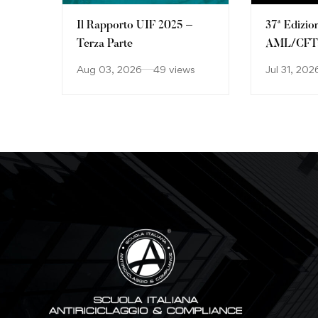
Il Rapporto UIF 2025 –
37ª Edizio
Terza Parte
AML/CFT: 
continuan
Aug 03, 2026
49 views
Jul 31, 202