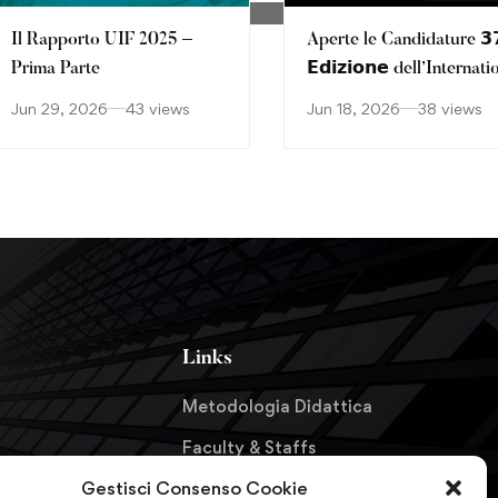
Il Rapporto UIF 2025 –
Aperte le Candidature 𝟯
Prima Parte
𝗘𝗱𝗶𝘇𝗶𝗼𝗻𝗲 dell’Internati
Executive Master
Jun 29, 2026
43 views
Jun 18, 2026
38 views
AML/CFT Diploma –
Including AMLACert an
CAMS
Links
Metodologia Didattica
Faculty & Staffs
Gestisci Consenso Cookie
Formazione finanziata