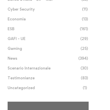
Cyber Security
(11)
Economia
(13)
ESB
(161)
GAFI – UE
(29)
Gaming
(25)
News
(394)
Scenario Internazionale
(30)
Testimonianze
(83)
Uncategorized
(1)