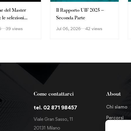
ne del Master
Il Rapporto UIF 2025 –
le selezioni
Seconda Parte
o
6
39 views
Jul 06, 2026
42 views
Come contattarci
About
Chi siamo
tel. 02 871 98457
Percorsi
Viale Gran Sasso, 11
20131 Milano
News