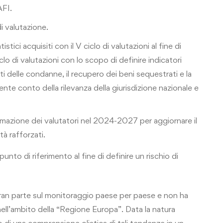
AFI.
di valutazione.
istici acquisiti con il V ciclo di valutazioni al fine di
iclo di valutazioni con lo scopo di definire indicatori
ati delle condanne, il recupero dei beni sequestrati e la
e conto della rilevanza della giurisdizione nazionale e
mazione dei valutatori nel 2024-2027 per aggiornare il
tà rafforzati.
unto di riferimento al fine di definire un rischio di
gran parte sul monitoraggio paese per paese e non ha
nell’ambito della “Regione Europa”. Data la natura
po di una comprensione olistica di tali tendenze in un