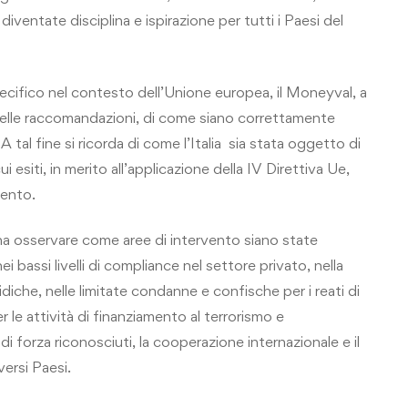
ventate disciplina e ispirazione per tutti i Paesi del
ecifico nel contesto dell’Unione europea, il Moneyval, a
 delle raccomandazioni, di come siano correttamente
A tal fine si ricorda di come l’Italia sia stata oggetto di
cui esiti, in merito all’applicazione della IV Direttiva Ue,
mento.
na osservare come aree di intervento siano state
nei bassi livelli di compliance nel settore privato, nella
diche, nelle limitate condanne e confische per i reati di
er le attività di finanziamento al terrorismo e
 di forza riconosciuti, la cooperazione internazionale e il
iversi Paesi.