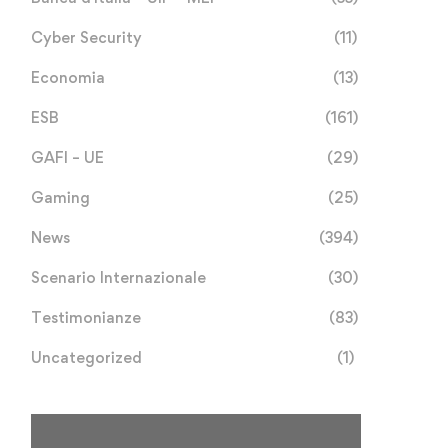
Cyber Security
(11)
Economia
(13)
ESB
(161)
GAFI – UE
(29)
Gaming
(25)
News
(394)
Scenario Internazionale
(30)
Testimonianze
(83)
Uncategorized
(1)