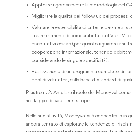
Applicare rigorosamente la metodologia del G
Migliorare la qualità dei follow up dei processi 
Valutare la estendibilità di criteri e parametri stat
creare elementi di comparabilità tra il V e il VI c
quantitativi chiave (per quanto riguarda i risult
cooperazione internazionale, tenendo debitament
considerando le singole specificità).
Realizzazione di un programma completo di for
pool di valutatori, sulla base di standard di quali
Pilastro n. 2: Ampliare il ruolo del Moneyval come p
riciclaggio di carattere europeo.
Nelle sue attività, Moneyval si è concentrato in 
ancora tentato di esplorare le tendenze o i rischi 
transnazionale del riciclaggio di denaro, lo svilup