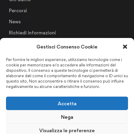
Percorsi
News
Richiedi informazioni
Gestisci Consenso Cookie
Links
Per fornire le migliori esperienze, utilizziamo tecnologie come i
cookie per memorizzare e/o accedere alle informazioni del
Metodologia Didattica
dispositivo. Il consenso a queste tecnologie ci permetterà di
elaborare dati come il comportamento di navigazione o ID unici su
Faculty & Staffs
questo sito. Non acconsentire o ritirare il consenso può influire
negativamente su alcune caratteristiche e funzioni.
Formazione finanziata
Certificazioni & Associazioni
Accetta
Forum Nazionale Antiriciclaggio
Nega
Privacy Policy
–
Cookie Policy
–
Codice Etico
–
Politica per
Visualizza le preferenze