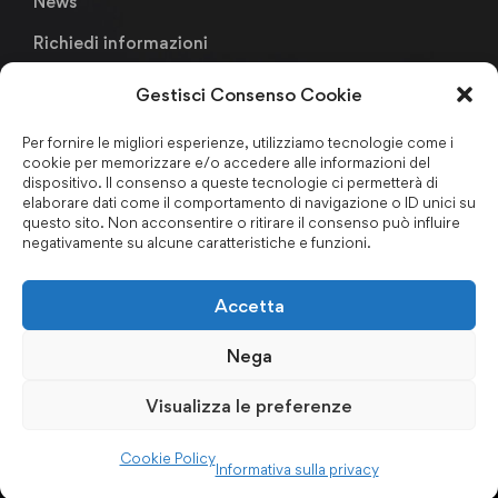
News
Richiedi informazioni
Gestisci Consenso Cookie
Links
Per fornire le migliori esperienze, utilizziamo tecnologie come i
cookie per memorizzare e/o accedere alle informazioni del
Metodologia Didattica
dispositivo. Il consenso a queste tecnologie ci permetterà di
elaborare dati come il comportamento di navigazione o ID unici su
Faculty & Staffs
questo sito. Non acconsentire o ritirare il consenso può influire
negativamente su alcune caratteristiche e funzioni.
Formazione finanziata
Certificazioni & Associazioni
Accetta
Forum Nazionale Antiriciclaggio
Nega
Privacy Policy
–
Cookie Policy
–
Codice Etico
–
Politica per
Visualizza le preferenze
la Qualità
–
Regolamento d’Aula
–
Certificazioni ISO
Cookie Policy
Informativa sulla privacy