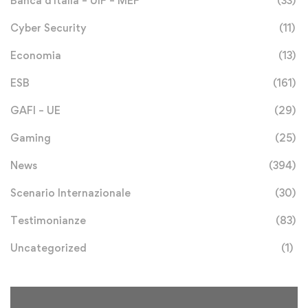
Banca d'Italia – UIF – MEF
(33)
Cyber Security
(11)
Economia
(13)
ESB
(161)
GAFI – UE
(29)
Gaming
(25)
News
(394)
Scenario Internazionale
(30)
Testimonianze
(83)
Uncategorized
(1)