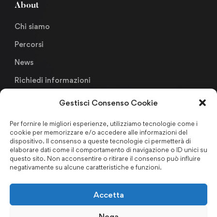
About
Chi siamo
Percorsi
News
Richiedi informazioni
Gestisci Consenso Cookie
Links
Per fornire le migliori esperienze, utilizziamo tecnologie come i
cookie per memorizzare e/o accedere alle informazioni del
Metodologia Didattica
dispositivo. Il consenso a queste tecnologie ci permetterà di
elaborare dati come il comportamento di navigazione o ID unici su
Faculty & Staffs
questo sito. Non acconsentire o ritirare il consenso può influire
negativamente su alcune caratteristiche e funzioni.
Formazione finanziata
Certificazioni & Associazioni
Accetta
Forum Nazionale Antiriciclaggio
Nega