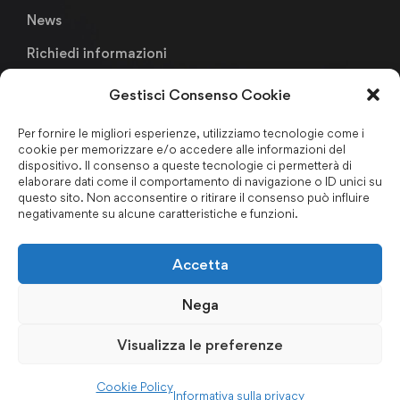
News
Richiedi informazioni
Gestisci Consenso Cookie
Links
Per fornire le migliori esperienze, utilizziamo tecnologie come i
cookie per memorizzare e/o accedere alle informazioni del
Metodologia Didattica
dispositivo. Il consenso a queste tecnologie ci permetterà di
elaborare dati come il comportamento di navigazione o ID unici su
Faculty & Staffs
questo sito. Non acconsentire o ritirare il consenso può influire
negativamente su alcune caratteristiche e funzioni.
Formazione finanziata
Certificazioni & Associazioni
Accetta
Forum Nazionale Antiriciclaggio
Nega
Privacy Policy
–
Cookie Policy
–
Codice Etico
–
Politica per
Visualizza le preferenze
la Qualità
–
Regolamento d’Aula
–
Certificazioni ISO
Cookie Policy
Informativa sulla privacy