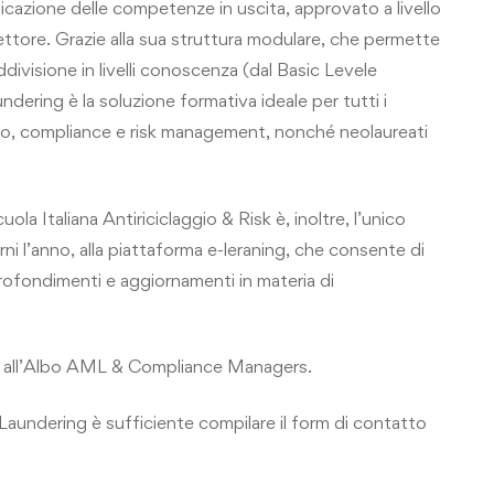
ificazione delle competenze in uscita, approvato a livello
settore. Grazie alla sua struttura modulare, che permette
ddivisione in livelli conoscenza (dal Basic Levele
dering è la soluzione formativa ideale per tutti i
gio, compliance e risk management, nonché neolaureati
a Italiana Antiriciclaggio & Risk è, inoltre, l’unico
ni l’anno, alla piattaforma e-leraning, che consente di
ofondimenti e aggiornamenti in materia di
ione all’Albo AML & Compliance Managers.
aundering è sufficiente compilare il
form di contatto