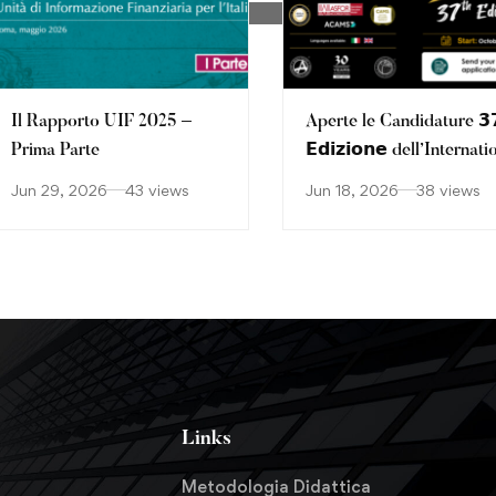
Il Rapporto UIF 2025 –
Aperte le Candidature 𝟯
Prima Parte
𝗘𝗱𝗶𝘇𝗶𝗼𝗻𝗲 dell’Internati
Executive Master
Jun 29, 2026
43 views
Jun 18, 2026
38 views
AML/CFT Diploma –
Including AMLACert an
CAMS
Links
Metodologia Didattica