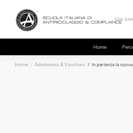
CHI SI
Home
Perco
Home
Admissions & Vouchers
In partenza la nuov