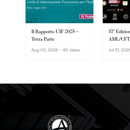
Il Rapporto UIF 2025 –
37ª Edizio
Terza Parte
AML/CFT: 
continuan
Aug 03, 2026
49 views
Jul 31, 202