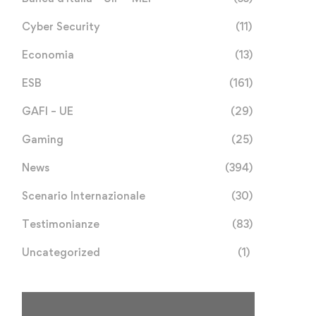
Cyber Security
(11)
Economia
(13)
ESB
(161)
GAFI – UE
(29)
Gaming
(25)
News
(394)
Scenario Internazionale
(30)
Testimonianze
(83)
Uncategorized
(1)