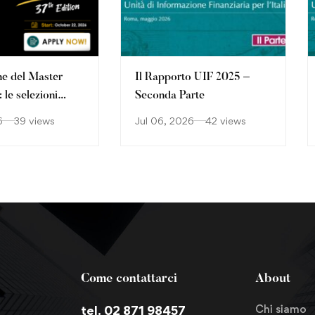
ne del Master
Il Rapporto UIF 2025 –
le selezioni
Seconda Parte
o
6
39 views
Jul 06, 2026
42 views
Come contattarci
About
Chi siamo
tel. 02 871 98457