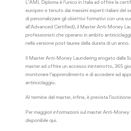
L’AML Diploma è l’unico in Italia ad offrire la cert
europeo e tenuto dai massimi esperti italiani del 
di personalizzare gli obiettivi formativi con una su
all’Advanced Certified), il Master Anti-Money Laun
professionisti che operano in ambito antiriciclag
nella versione post-laurea della durata di un anno.
Il Master Anti-Money Laundering erogato dalla Scuol
master ad offrire un accesso ininterrotto, 365 gior
monitorare l’apprendimento e di accedere ad appr
antiriciclaggio.
Al termine del master, infine, è prevista l’iscriz
Per maggiori informazioni sul master Anti-Money L
disponibile qui.