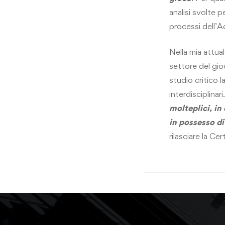
analisi svolte p
processi dell’A
Nella mia attua
settore del gioc
studio critico l
interdisciplinari
molteplici, in
in possesso d
rilasciare la C