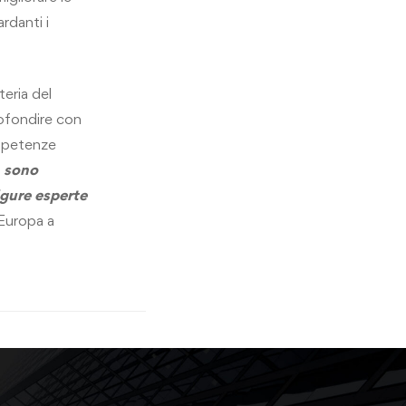
ardanti i
teria del
profondire con
ompetenze
, sono
igure esperte
 Europa a