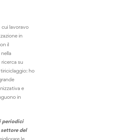
 cui lavoravo
zzazione in
on il
nella
 ricerca su
tiriciclaggio: ho
 grande
anizzativa e
inguono in
 periodici
 settore del
igliorare le