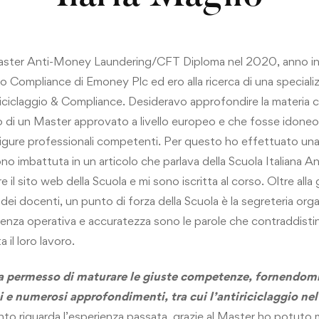
 Master Anti-Money Laundering/CFT Diploma nel 2020, anno in
o Compliance di Emoney Plc ed ero alla ricerca di una speciali
riciclaggio & Compliance. Desideravo approfondire la materia c
di un Master approvato a livello europeo e che fosse idoneo 
igure professionali competenti. Per questo ho effettuato una
no imbattuta in un articolo che parlava della Scuola Italiana An
re il sito web della Scuola e mi sono iscritta al corso. Oltre alla
 dei docenti, un punto di forza della Scuola è la segreteria org
cienza operativa e accuratezza sono le parole che contraddist
 il loro lavoro.
ha permesso di maturare le giuste competenze, fornendomi
e numerosi approfondimenti, tra cui l’antiriciclaggio nel
nto riguarda l’esperienza passata, grazie al Master ho potuto m