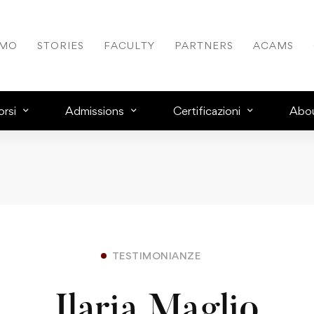
AMO
STORIES
FACULTY
PARTNERS
ACAMS
rsi
Admissions
Certificazioni
Abo
TESTIMONIANZE
Ilaria Maglio