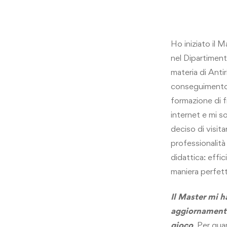
Ho iniziato il
nel Dipartiment
materia di Anti
conseguimento 
formazione di f
internet e mi so
deciso di visita
professionalità
didattica: effi
maniera perfetta
Il Master mi 
aggiornamenti 
gioco
. Per qua