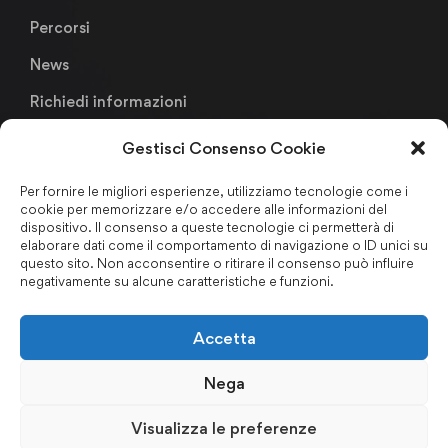
Percorsi
News
Richiedi informazioni
Gestisci Consenso Cookie
Links
Per fornire le migliori esperienze, utilizziamo tecnologie come i
cookie per memorizzare e/o accedere alle informazioni del
Metodologia Didattica
dispositivo. Il consenso a queste tecnologie ci permetterà di
elaborare dati come il comportamento di navigazione o ID unici su
Faculty & Staffs
questo sito. Non acconsentire o ritirare il consenso può influire
negativamente su alcune caratteristiche e funzioni.
Formazione finanziata
Certificazioni & Associazioni
Accetta
Forum Nazionale Antiriciclaggio
Nega
Privacy Policy
–
Cookie Policy
–
Codice Etico
–
Politica per
Visualizza le preferenze