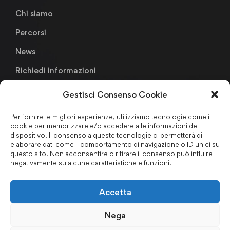
Chi siamo
Percorsi
News
Richiedi informazioni
Gestisci Consenso Cookie
Links
Per fornire le migliori esperienze, utilizziamo tecnologie come i
cookie per memorizzare e/o accedere alle informazioni del
Metodologia Didattica
dispositivo. Il consenso a queste tecnologie ci permetterà di
elaborare dati come il comportamento di navigazione o ID unici su
Faculty & Staffs
questo sito. Non acconsentire o ritirare il consenso può influire
negativamente su alcune caratteristiche e funzioni.
Formazione finanziata
Certificazioni & Associazioni
Accetta
Forum Nazionale Antiriciclaggio
Nega