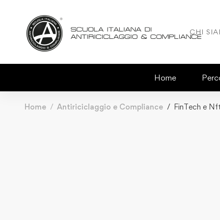
CHI SI
Home
Perco
Home
Antiriciclaggio e Compliance
FinTech e Nft,