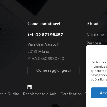
Come contattarci
About
Chi siamo
tel. 02 871 98457
Percorsi
Viale Gran Sasso, 11
20131 Milano
News
P.IVA 05506980720
Richiedi in
Per fornire
memorizzar
Come raggiungerci
queste tec
navigazione
può influir
Acc
er la Qualità
–
Regolamento d’Aula
–
Certificazioni ISO