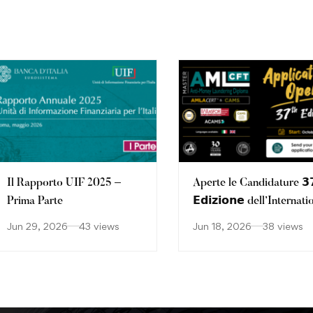
Il Rapporto UIF 2025 –
Aperte le Candidature 𝟯
Prima Parte
𝗘𝗱𝗶𝘇𝗶𝗼𝗻𝗲 dell’Internati
Executive Master
Jun 29, 2026
43 views
Jun 18, 2026
38 views
AML/CFT Diploma –
Including AMLACert an
CAMS