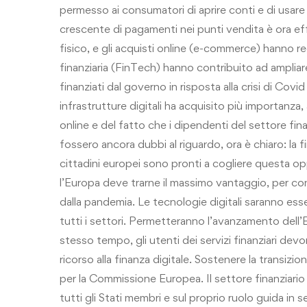
permesso ai consumatori di aprire conti e di usare d
crescente di pagamenti nei punti vendita è ora ef
fisico, e gli acquisti online (e-commerce) hanno r
finanziaria (FinTech) hanno contribuito ad ampliare
finanziati dal governo in risposta alla crisi di Covid
infrastrutture digitali ha acquisito più importanza, 
online e del fatto che i dipendenti del settore fina
fossero ancora dubbi al riguardo, ora è chiaro: la f
cittadini europei sono pronti a cogliere questa op
l’Europa deve trarne il massimo vantaggio, per cont
dalla pandemia. Le tecnologie digitali saranno esse
tutti i settori. Permetteranno l’avanzamento dell’E
stesso tempo, gli utenti dei servizi finanziari dev
ricorso alla finanza digitale. Sostenere la transizio
per la Commissione Europea. Il settore finanziario
tutti gli Stati membri e sul proprio ruolo guida in 