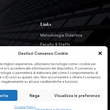
Links
Metodologia Didattica
Faculty & Staffs
Gestisci Consenso Cookie
Formazione finanziata
formazioni
Certificazioni & Associazioni
 le migliori esperienze, utilizziamo tecnologie come i cookie per
e e/o accedere alle informazioni del dispositivo. Il consenso a
Forum Nazionale
nologie ci permetterà di elaborare dati come il comportamento di
 o ID unici su questo sito. Non acconsentire o ritirare il consenso
Antiriciclaggio
e negativamente su alcune caratteristiche e funzioni.
etta
Nega
Visualizza le preferenze
Cookie Policy
Informativa sulla privacy