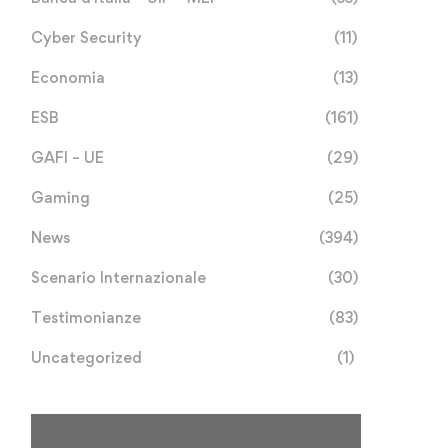
Cyber Security
(11)
Economia
(13)
ESB
(161)
GAFI – UE
(29)
Gaming
(25)
News
(394)
Scenario Internazionale
(30)
Testimonianze
(83)
Uncategorized
(1)