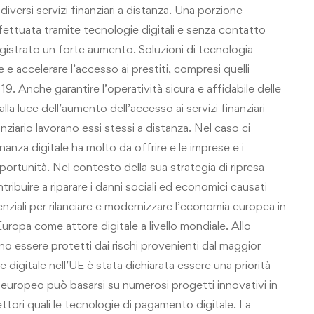
iversi servizi finanziari a distanza. Una porzione
fettuata tramite tecnologie digitali e senza contatto
egistrato un forte aumento. Soluzioni di tecnologia
 e accelerare l’accesso ai prestiti, compresi quelli
 19. Anche garantire l’operatività sicura e affidabile delle
alla luce dell’aumento dell’accesso ai servizi finanziari
nziario lavorano essi stessi a distanza. Nel caso ci
inanza digitale ha molto da offrire e le imprese e i
portunità. Nel contesto della sua strategia di ripresa
ribuire a riparare i danni sociali ed economici causati
nziali per rilanciare e modernizzare l’economia europea in
uropa come attore digitale a livello mondiale. Allo
ono essere protetti dai rischi provenienti dal maggior
ne digitale nell’UE è stata dichiarata essere una priorità
 europeo può basarsi su numerosi progetti innovativi in
settori quali le tecnologie di pagamento digitale. La