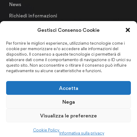
News
Richiedi informazioni
Gestisci Consenso Cookie
Links
Per fornire le migliori esperienze, utilizziamo tecnologie come i
cookie per memorizzare e/o accedere alle informazioni del
Metodologia Didattica
dispositivo. Il consenso a queste tecnologie ci permetterà di
elaborare dati come il comportamento di navigazione o ID unici su
Faculty & Staffs
questo sito. Non acconsentire o ritirare il consenso può influire
negativamente su alcune caratteristiche e funzioni.
Formazione finanziata
Certificazioni & Associazioni
Accetta
Forum Nazionale Antiriciclaggio
Nega
Privacy Policy
–
Cookie Policy
–
Codice Etico
–
Politica per
Visualizza le preferenze
la Qualità
–
Regolamento d’Aula
–
Certificazioni ISO
Cookie Policy
Informativa sulla privacy