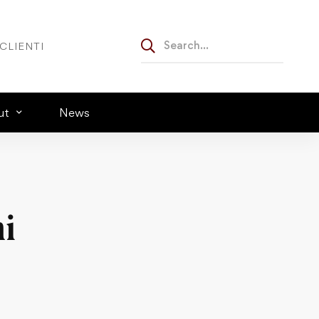
CLIENTI
ut
News
i