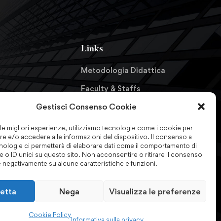
Links
Metodologia Didattica
Faculty & Staffs
Gestisci Consenso Cookie
Formazione finanziata
formazioni
Certificazioni & Associazioni
 le migliori esperienze, utilizziamo tecnologie come i cookie per
e e/o accedere alle informazioni del dispositivo. Il consenso a
Forum Nazionale
nologie ci permetterà di elaborare dati come il comportamento di
 o ID unici su questo sito. Non acconsentire o ritirare il consenso
Antiriciclaggio
e negativamente su alcune caratteristiche e funzioni.
etta
Nega
Visualizza le preferenze
Cookie Policy
Informativa sulla privacy