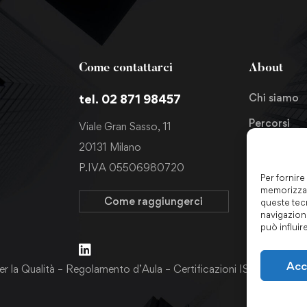
Come contattarci
About
Chi siamo
tel. 02 871 98457
Percorsi
Viale Gran Sasso, 11
20131 Milano
News
P.IVA 05506980720
Richiedi in
Per fornire
memorizzar
Come raggiungerci
queste tec
navigazione
può influir
Acc
er la Qualità
–
Regolamento d’Aula
–
Certificazioni ISO