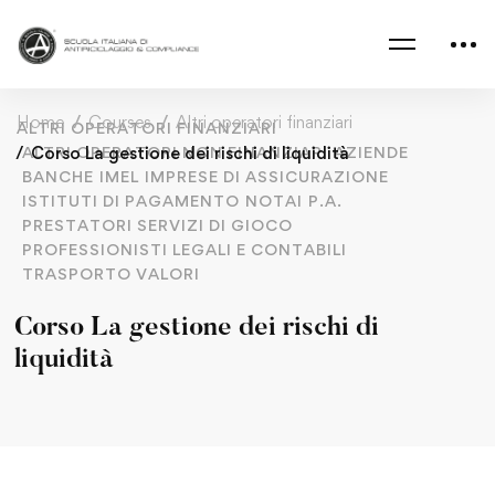
Home
Courses
Altri operatori finanziari
ALTRI OPERATORI FINANZIARI
ALTRI OPERATORI NON FINANZIARI
Corso La gestione dei rischi di liquidità
AZIENDE
BANCHE
IMEL
IMPRESE DI ASSICURAZIONE
ISTITUTI DI PAGAMENTO
NOTAI
P.A.
PRESTATORI SERVIZI DI GIOCO
PROFESSIONISTI LEGALI E CONTABILI
TRASPORTO VALORI
Corso La gestione dei rischi di
liquidità