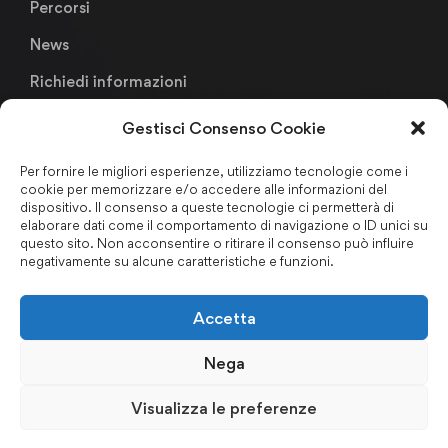
Percorsi
News
Richiedi informazioni
Gestisci Consenso Cookie
Links
Per fornire le migliori esperienze, utilizziamo tecnologie come i
cookie per memorizzare e/o accedere alle informazioni del
Metodologia Didattica
dispositivo. Il consenso a queste tecnologie ci permetterà di
elaborare dati come il comportamento di navigazione o ID unici su
Faculty & Staffs
questo sito. Non acconsentire o ritirare il consenso può influire
negativamente su alcune caratteristiche e funzioni.
Formazione finanziata
Certificazioni & Associazioni
Accetta
Forum Nazionale Antiriciclaggio
Nega
Privacy Policy
–
Cookie Policy
–
Codice Etico
–
Politica per
Visualizza le preferenze
la Qualità
–
Regolamento d’Aula
–
Certificazioni ISO