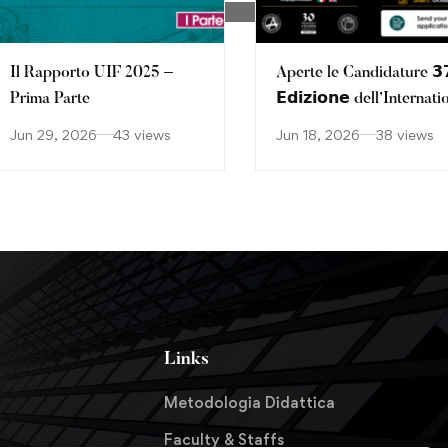
Il Rapporto UIF 2025 –
Aperte le Candidature 𝟯
Prima Parte
𝗘𝗱𝗶𝘇𝗶𝗼𝗻𝗲 dell’Internati
Executive Master
Jun 29, 2026
43 views
Jun 18, 2026
38 views
AML/CFT Diploma –
Including AMLACert an
CAMS
Links
Metodologia Didattica
Faculty & Staffs