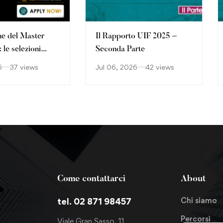
ne del Master
Il Rapporto UIF 2025 –
le selezioni
Seconda Parte
o
6
37 views
Jul 06, 2026
42 views
Come contattarci
About
Chi siamo
tel. 02 871 98457
Percorsi
Viale Gran Sasso, 11