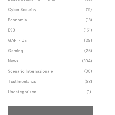
Cyber Security
(11)
Economia
(13)
ESB
(161)
GAFI – UE
(29)
Gaming
(25)
News
(394)
Scenario Internazionale
(30)
Testimonianze
(83)
Uncategorized
(1)