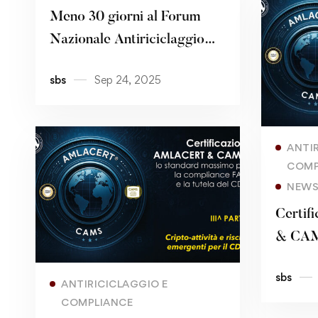
Meno 30 giorni al Forum
Nazionale Antiriciclaggio
2025! 𝗚𝗶𝗼𝘃𝗲𝗱𝗶̀ 𝟮𝟯
sbs
Sep 24, 2025
𝗼𝘁𝘁𝗼𝗯𝗿𝗲 – 𝗠𝗶𝗹𝗮𝗻𝗼,
𝗖𝗲𝗻𝘁𝗿𝗼 𝗖𝗼𝗻𝗴𝗿𝗲𝘀𝘀𝗶
𝗙𝗼𝗻𝗱𝗮𝘇𝗶𝗼𝗻𝗲 𝗖𝗮𝗿𝗶𝗽𝗹𝗼
ANTI
COMP
NEW
Certi
& CAMS
massim
Read more
sbs
FATF e
ANTIRICICLAGGIO E
COMPLIANCE
IV^ P