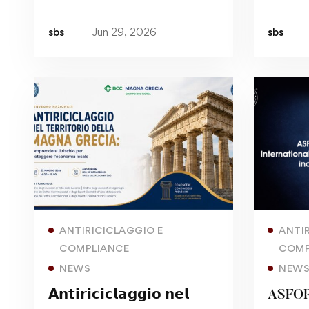
Execut
sbs
Jun 29, 2026
sbs
AML/C
Includ
CAMS
Read more
ANTIRICICLAGGIO E
ANTI
COMPLIANCE
COMP
NEWS
NEW
𝗔𝗻𝘁𝗶𝗿𝗶𝗰𝗶𝗰𝗹𝗮𝗴𝗴𝗶𝗼 𝗻𝗲𝗹
ASFOR 