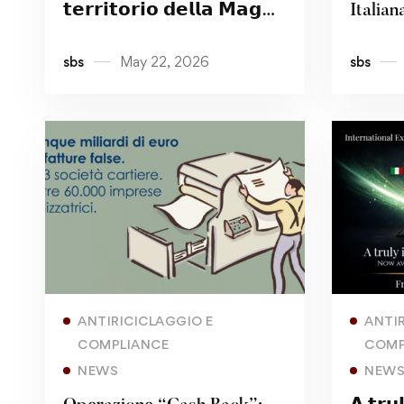
𝘁𝗲𝗿𝗿𝗶𝘁𝗼𝗿𝗶𝗼 𝗱𝗲𝗹𝗹𝗮 𝗠𝗮𝗴𝗻𝗮
Italia
𝗚𝗿𝗲𝗰𝗶𝗮: 𝗰𝗼𝗺𝗽𝗿𝗲𝗻𝗱𝗲𝗿𝗲
Manage
sbs
May 22, 2026
sbs
𝗶𝗹 𝗿𝗶𝘀𝗰𝗵𝗶𝗼 𝗽𝗲𝗿
l’Inter
𝗽𝗿𝗼𝘁𝗲𝗴𝗴𝗲𝗿𝗲
Maste
𝗹’𝗲𝗰𝗼𝗻𝗼𝗺𝗶𝗮 𝗹𝗼𝗰𝗮𝗹𝗲
– Incl
CAMS
Read more
ANTIRICICLAGGIO E
ANTI
COMPLIANCE
COMP
NEWS
NEW