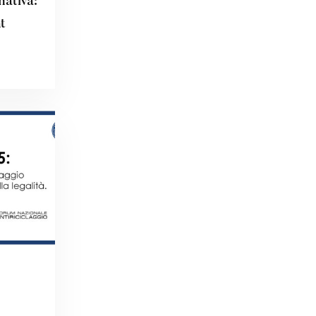
mativa:
t