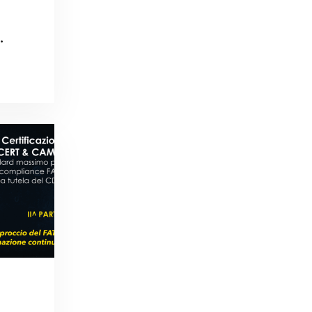
ana
e per
la