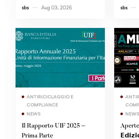
sbs
Aug 03, 2026
sbs
Read more
ANTIRICICLAGGIO E
ANTI
COMPLIANCE
COMP
NEWS
NEW
Il Rapporto UIF 2025 –
Aperte
Prima Parte
𝗘𝗱𝗶𝘇