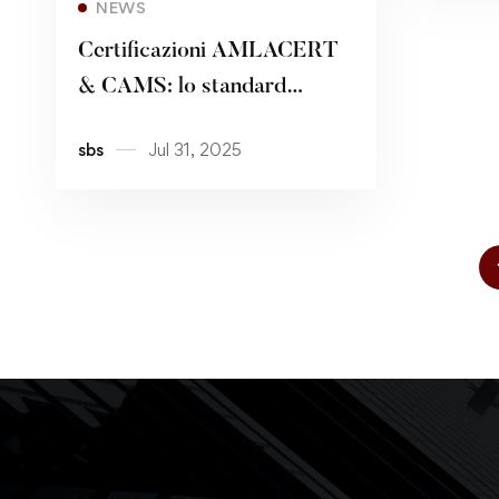
NEWS
Certificazioni AMLACERT
& CAMS: lo standard
massimo per la compliance
sbs
Jul 31, 2025
FATF e la tutela del CDA –
III^ PARTE