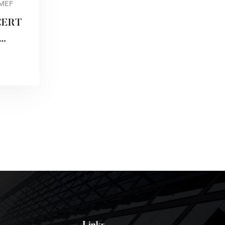
 MEF
ACERT
iance
CDA –