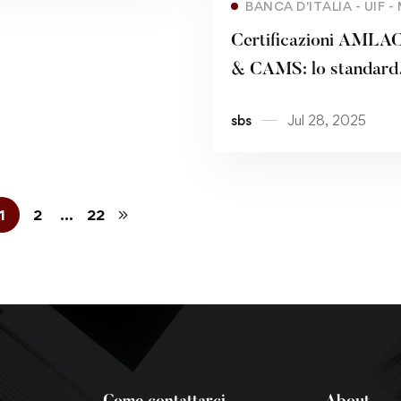
BANCA D'ITALIA - UIF -
Certificazioni AML
& CAMS: lo standard
massimo per la compl
sbs
Jul 28, 2025
FATF e la tutela del 
II^ PARTE
1
2
…
22