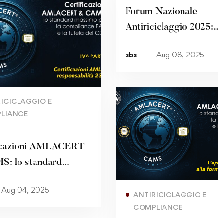
Forum Nazionale
Antiriciclaggio 2025:
Tucano e Scuola Itali
sbs
Aug 08, 2025
Antiriciclaggio insiem
innovare la cultura del
legalità
Read more
RICICLAGGIO E
LIANCE
S
ficazioni AMLACERT
: lo standard
o per la compliance
Read more
Aug 04, 2025
 la tutela del CDA –
ANTIRICICLAGGIO E
COMPLIANCE
ARTE