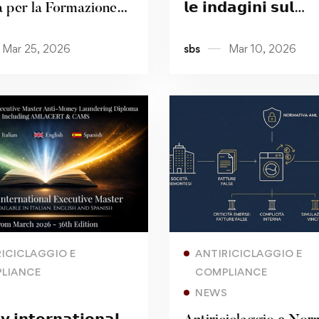
na per la Formazione
𝗹𝗲 𝗶𝗻𝗱𝗮𝗴𝗶𝗻𝗶 𝘀𝘂𝗹
riale, ha accreditato
𝗰𝘆𝗯𝗲𝗿𝗰𝗿𝗶𝗺𝗲 𝗱𝗶𝘃𝗲
Mar 25, 2026
sbs
Mar 10, 2026
national Executive
𝗻𝗮𝗿𝗿𝗮𝘁𝗶𝘃𝗮
r AML/CFT Diploma
uding AMLACert and
Read more
Read more
RICICLAGGIO E
ANTIRICICLAGGIO E
LIANCE
COMPLIANCE
S
NEWS