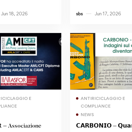
ive Master
Informazione Finanzia
Jun 18, 2026
sbs
Jun 17, 2026
FT Diploma –
l’Italia
ing AMLACert and
Read more
Read more
RICICLAGGIO E
ANTIRICICLAGGIO E
LIANCE
COMPLIANCE
S
NEWS
– Associazione
𝗖𝗔𝗥𝗕𝗢𝗡𝗜𝗢 – 𝗤𝘂𝗮