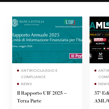
Read more
ANTIRICICLAGGIO E
ANTI
COMPLIANCE
COMP
NEWS
NEW
Il Rapporto UIF 2025 –
37ª Ed
Terza Parte
AML/CF
contin