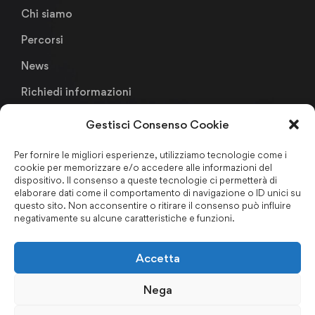
Chi siamo
Percorsi
News
Richiedi informazioni
Gestisci Consenso Cookie
Links
Per fornire le migliori esperienze, utilizziamo tecnologie come i
cookie per memorizzare e/o accedere alle informazioni del
Metodologia Didattica
dispositivo. Il consenso a queste tecnologie ci permetterà di
elaborare dati come il comportamento di navigazione o ID unici su
Faculty & Staffs
questo sito. Non acconsentire o ritirare il consenso può influire
negativamente su alcune caratteristiche e funzioni.
Formazione finanziata
Certificazioni & Associazioni
Accetta
Forum Nazionale Antiriciclaggio
Nega